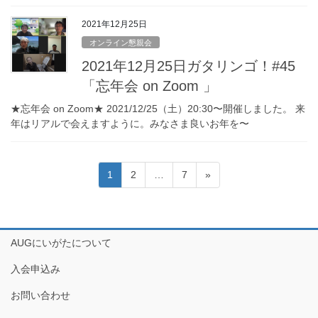
2021年12月25日
オンライン懇親会
2021年12月25日ガタリンゴ！#45
「忘年会 on Zoom 」
★忘年会 on Zoom★ 2021/12/25（土）20:30〜開催しました。 来
年はリアルで会えますように。みなさま良いお年を〜
投
固
固
固
1
2
…
7
»
稿
定
定
定
ペ
ペ
ペ
の
ー
ー
ー
ペ
ジ
ジ
ジ
AUGにいがたについて
ー
入会申込み
ジ
送
お問い合わせ
り